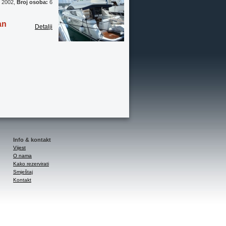
:
2002,
Broj osoba:
6
an
Detalji
Info & kontakt
Vijest
O nama
Kako rezervirati
Smještaj
Kontakt