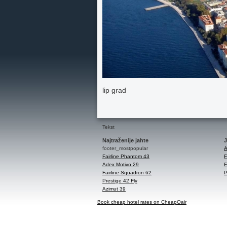
lip grad
Tekst
Najtraženije jahte
J
footer_mostpopular
A
Fairline Phantom 43
F
Adex Motivo 29
F
Fairline Squadron 62
P
Prestige 42 Fly
Azimut 39
Book cheap hotel rates on CheapOair