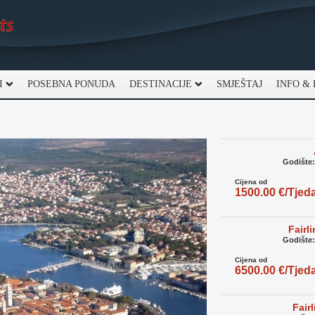
I
POSEBNA PONUDA
DESTINACIJE
SMJEŠTAJ
INFO &
Godište
Cijena od
1500.00 €/Tjed
Fairl
Godište
Cijena od
6500.00 €/Tjed
Fair