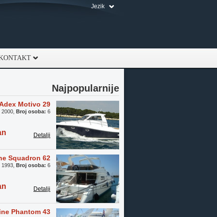
Jezik
 KONTAKT
Najpopularnije
Adex Motivo 29
:
2000,
Broj osoba:
6
an
Detalji
ine Squadron 62
:
1993,
Broj osoba:
6
an
Detalji
line Phantom 43