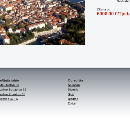
Godište
Cijena od
6000.00 €/Tjed
eftinije jahte
Odredišta
dex Motivo 29
Sukošan
airline Squadron 62
Šibenik
airline Phantom 43
Split
restige 42 Fly
Biograd
Zadar